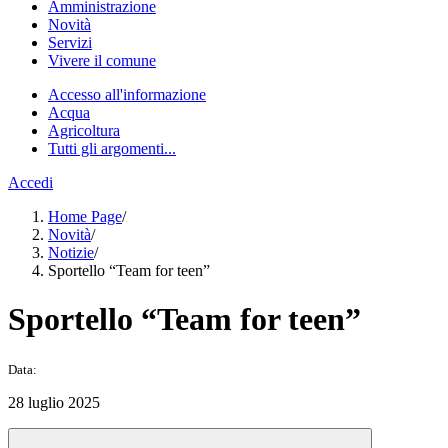
Amministrazione
Novità
Servizi
Vivere il comune
Accesso all'informazione
Acqua
Agricoltura
Tutti gli argomenti...
Accedi
Home Page
/
Novità
/
Notizie
/
Sportello “Team for teen”
Sportello “Team for teen”
Data:
28 luglio 2025