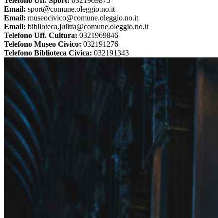
Telefono Uff. Sport:
0321969875
Email:
sport@comune.oleggio.no.it
Email:
museocivico@comune.oleggio.no.it
Email:
biblioteca.julitta@comune.oleggio.no.it
Telefono Uff. Cultura:
0321969846
Telefono Museo Civico:
032191276
Telefono Biblioteca Civica:
032191343