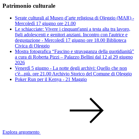
Patrimonio culturale
Serate culturali al Museo d’arte religiosa di Oleggio (MAR) -
Mercoledì 17 giugno ore 21.00
Le schiacciate: Vivere i cinquant'anni a testa alta tra lavoro,
figli adolescenti e genitori anziani. Incontro con l'autrice e
degustazione - Mercoledì 17 giugno ore 18.00 Biblioteca
Civica di Oleggio
Mostra fotografica “Fascino e stravaganza della quotidianità”
a cura di Roberta Pizzi – Palazzo Bellini dal 12 al 29 giugno
2026
Venerdì 5 giugno - La notte degli archivi: Quello che non
c'è...più. ore 21.00 Archivio Storico del Comune di Oleggio
Poker Run per il Kenya - 21 Maggio
Esplora argomento