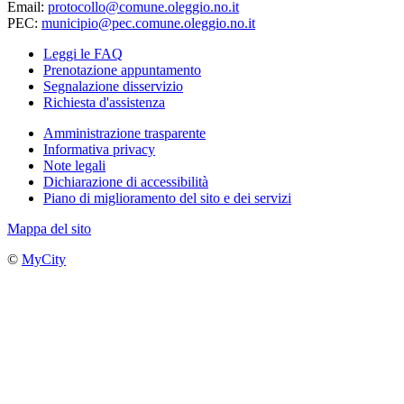
Email:
protocollo@comune.oleggio.no.it
PEC:
municipio@pec.comune.oleggio.no.it
Leggi le FAQ
Prenotazione appuntamento
Segnalazione disservizio
Richiesta d'assistenza
Amministrazione trasparente
Informativa privacy
Note legali
Dichiarazione di accessibilità
Piano di miglioramento del sito e dei servizi
Mappa del sito
©
MyCity