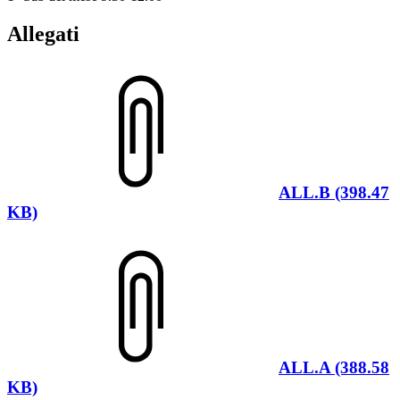
Allegati
ALL.B (398.47
KB)
ALL.A (388.58
KB)